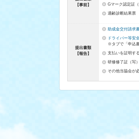
Gマーク認定証
【事前】
適齢診断結果票
助成金交付請求書
ドライバー等安
※タブで「申込
提出書類
支払いを証明す
【報告】
研修修了証（写
その他当協会が