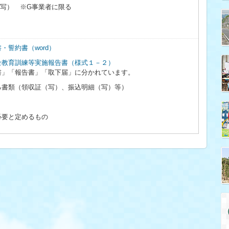
（写） ※G事業者に限る
・誓約書（word）
全教育訓練等実施報告書（様式１－２）
書」「報告書」「取下届」に分かれています。
る書類（領収証（写）、振込明細（写）等）
）
必要と定めるもの