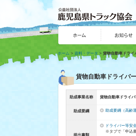
公益社団法人 鹿児島
お知らせ
県トラック協会
ホーム
>
資料・データ
>
貨物自動車ドライ
HOME
貨物自動車ドライバ
助成事業名称
貨物自動車ドライバ
助成要綱（高齢
助成要綱
ドライバー等安
※タブで「申込
提出書類