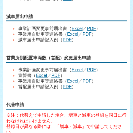
減車届出申請
事業計画変更事前届出書（
Excel
／
PDF
）
事業用自動車等連絡書（
Excel
／
PDF
）
減車届出申請記入例（
PDF
）
営業所別配置車両数（営配）変更届出申請
事業計画変更事前届出書（
Excel
／
PDF
）
宣誓書（
Excel
／
PDF
）
事業用自動車等連絡書（
Excel
／
PDF
）
営配届出申請記入例（
PDF
）
代替申請
※注：代替えで申請した場合、増車と減車の登録を同日に行
わなければいけません。
登録日が異なる際には、「増車・減車」で申請してくださ
い。