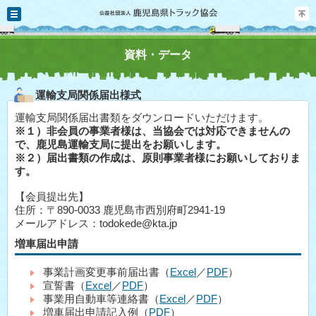
メニュー
資料・データ
運輸支局関係届出様式
運輸支局関係届出書類をダウンロードいただけます。
※１）非会員の事業者様は、当協会では対応できませんの
で、鹿児島運輸支局に提出をお願いします。
※２）届出書類の作成は、原則事業者様にお願いしておりま
す。
【会員提出先】
住所：〒890-0033 鹿児島市西別府町2941-19
メールアドレス：todokede@kta.jp
増車届出申請
事業計画変更事前届出書（
Excel
／
PDF
）
宣誓書（
Excel
／
PDF
）
事業用自動車等連絡書（
Excel
／
PDF
）
増車届出申請記入例（
PDF
）