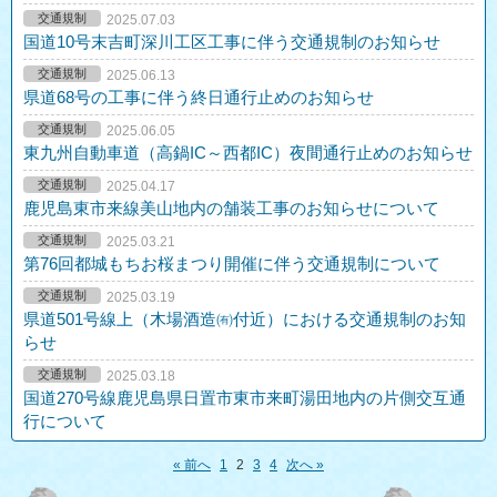
交通規制
2025.07.03
国道10号末吉町深川工区工事に伴う交通規制のお知らせ
交通規制
2025.06.13
県道68号の工事に伴う終日通行止めのお知らせ
交通規制
2025.06.05
東九州自動車道（高鍋IC～西都IC）夜間通行止めのお知らせ
交通規制
2025.04.17
鹿児島東市来線美山地内の舗装工事のお知らせについて
交通規制
2025.03.21
第76回都城もちお桜まつり開催に伴う交通規制について
交通規制
2025.03.19
県道501号線上（木場酒造㈲付近）における交通規制のお知
らせ
交通規制
2025.03.18
国道270号線鹿児島県日置市東市来町湯田地内の片側交互通
行について
« 前へ
1
2
3
4
次へ »