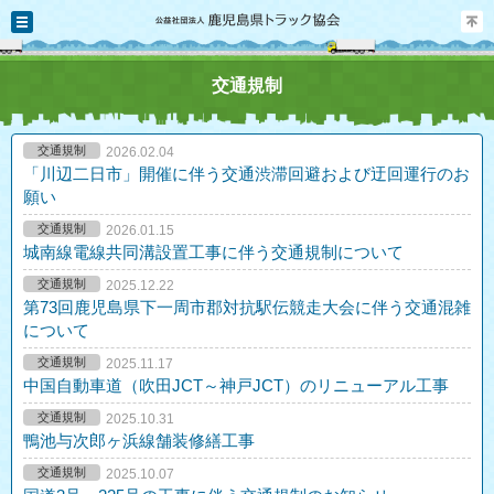
メニュー
交通規制
交通規制
2026.02.04
「川辺二日市」開催に伴う交通渋滞回避および迂回運行のお
願い
交通規制
2026.01.15
城南線電線共同溝設置工事に伴う交通規制について
交通規制
2025.12.22
第73回鹿児島県下一周市郡対抗駅伝競走大会に伴う交通混雑
について
交通規制
2025.11.17
中国自動車道（吹田JCT～神戸JCT）のリニューアル工事
交通規制
2025.10.31
鴨池与次郎ヶ浜線舗装修繕工事
交通規制
2025.10.07