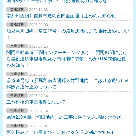
国道3号・225号の工事に伴う交通規制のお知らせ
交通規制
2025.10.03
南九州西回り自動車道の夜間全面通行止めのお知らせ
交通規制
2025.09.08
鹿児島川辺線（県道19号）の路肩決壊による通行止めについ
て
交通規制
2025.07.15
関門自動車道 下関インターチェンジ(IC）～門司IC間におけ
る昼夜連続車線規制及び門司港IC閉鎖・めかりPA閉鎖延長
のお知らせ
交通規制
2025.07.14
県道68号線（肝属郡南大隅町大竹野地内）における通行止め
解除と通行止めについて
交通規制
2025.07.14
二本松橋の重量規制について
交通規制
2025.07.14
県道219号線（和田地内）の工事に伴う交通規制のお知らせ
交通規制
2025.07.04
阿久根みどこい夏まつりにおける交通規制のお知らせ