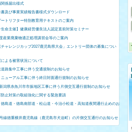
局関係届出様式
告書及び事業実績報告書様式ダウンロード
ゲートリフター特別教育用テキストのご案内
サ生命主催】健康経営優良法人認定直前対策セミナー
年度産業廃棄物適正処理講習会等のご案内
素チャレンジカップ2027鹿児島県大会」エントリー団体の募集につい
震による被害状況について
速道路集中工事に伴う交通規制のお知らせ
リニューアル工事に伴う終日対面通行規制のお知らせ
号新潟県糸魚川市市振地区工事に伴う片側交互通行規制のお知らせ
害防止対策の取組強化に関する緊急要請
・徳島道・徳島南部道・松山道・今治小松道・高知道夜間通行止めのお
06号線徳重横井鹿児島線（鹿児島市犬迫町）の片側交互通行のお知らせ