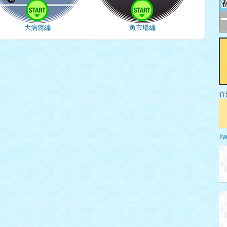
大病院編
魚市場編
直
Tw