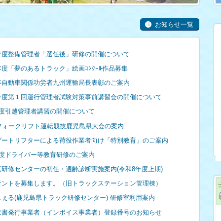
お知らせ一覧
年度整備管理者「選任後」研修の開催について
度「夢のあるトラック」絵画ｺﾝｸｰﾙ作品募集
年自動車関係功労者九州運輸局長表彰のご案内
年度第１回運行管理者試験対策事前講習会の開催について
年度引越管理者講習の開催について
回フォークリフト運転競技鹿児島県大会の案内
ゲートリフターによる荷役作業者向け「特別教育」のご案内
年度ドライバー等教育研修のご案内
研修センターの初任・適齢診断実施案内(令和8年度上期)
ナントを募集します。（旧トラックステーション管理棟）
ぇる(鹿児島県トラック研修センター) 研修室利用案内
求書発行事業者（インボイス事業者）登録番号のお知らせ